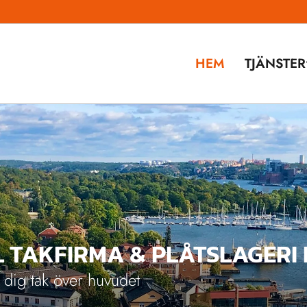
HEM
TJÄNSTER
 TAKFIRMA & PLÅTSLAGERI
 dig tak över huvudet