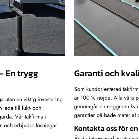
– En trygg
Garanti och kval
Som kundorienterad takfirma 
är 100 % nöjda. Alla våra p
ga utan en viktig investering
genomgår en noggrann kvali
n leda till fukt- och
garantier på både material 
ärda. Vår takfirma i
en och erbjuder lösningar
Kontakta oss för en
Är du intresserad av att vet