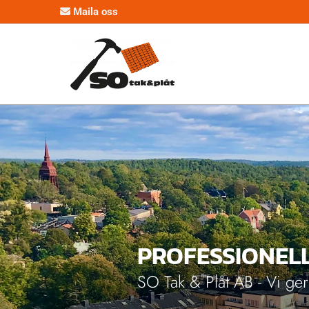
Maila oss

PROFESSIONELL
SO Tak & Plåt AB - Vi ger