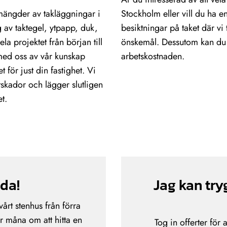
ängder av takläggningar i
Stockholm eller vill du ha en
 av taktegel, ytpapp, duk,
besiktningar på taket där v
ela projektet från början till
önskemål. Dessutom kan du u
 med oss av vår kunskap
arbetskostnaden.
för just din fastighet. Vi
ktskador och lägger slutligen
t.
jda!
Jag kan tr
årt stenhus från förra
ar måna om att hitta en
Tog in offerter för 