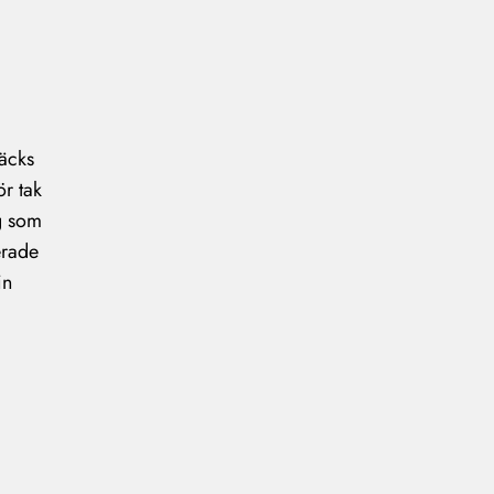
täcks
ör tak
ig som
erade
in