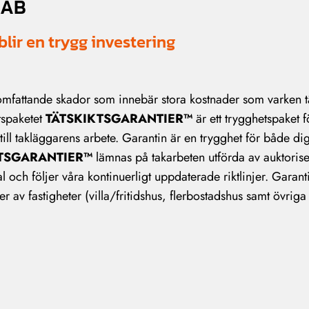
 AB
blir en trygg investering
 omfattande skador som innebär stora kostnader som varken 
tspaketet
TÄTSKIKTSGARANTIER™
är ett trygghetspaket f
 till takläggarens arbete. Garantin är en trygghet för både d
TSGARANTIER™
lämnas på takarbeten utförda av auktoris
och följer våra kontinuerligt uppdaterade riktlinjer. Garant
er av fastigheter (villa/fritidshus, flerbostadshus samt övriga