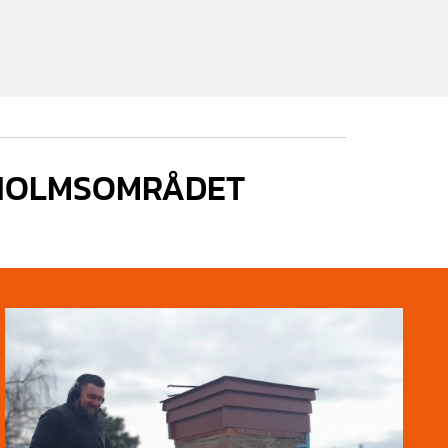
KHOLMSOMRÅDET