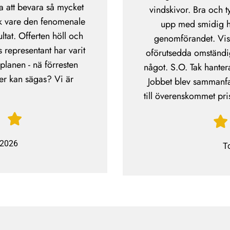
a att bevara så mycket
vindskivor. Bra och t
k vare den fenomenale
upp med smidig h
ultat. Offerten höll och
genomförandet. Vissa
s representant har varit
oförutsedda omständigh
splanen - nä förresten
något. S.O. Tak hantera
er kan sägas? Vi är
Jobbet blev sammanfat
till överenskommet pris
/2026
T