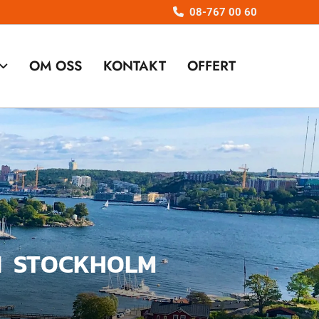
08-767 00 60

OM OSS
KONTAKT
OFFERT
 I STOCKHOLM