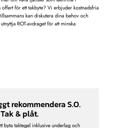
 offert för ett takbyte? Vi erbjuder kostnadsfria
i tillsammans kan diskutera dina behov och
tnyttja ROT-avdraget för att minska
yggt rekommendera S.O.
Tak & plåt.
att byta taktegel inklusive underlag och