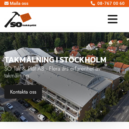
Maila oss
08-767 00 60


TAKMÅLNING I STOCKHOLM
SO Tak & Plåt AB - Flera års erfarenhet av
takmålning
Kontakta oss