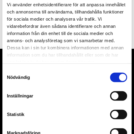
Vad kostar det att få taket tvättat och målat?
Vi använder enhetsidentifierare för att anpassa innehållet
Kostnaden beror på takets storlek och skick. För en exakt
och annonserna till användarna, tillhandahålla funktioner
prisuppgift bör du kontakta en professionell takmålare i
för sociala medier och analysera vår trafik. Vi
Stockholm för en offert.
vidarebefordrar även sådana identifierare och annan
information från din enhet till de sociala medier och
annons- och analysföretag som vi samarbetar med.
Dessa kan i sin tur kombinera informationen med annan
information som du har tillhandahållit eller som de har
samlat in när du har använt deras tjänster.
Samtyckesval
Nödvändig
Inställningar
Statistik
Sockenvägen 514, BRF Konduktören
Marknadsföring